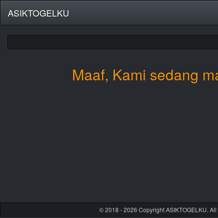
ASIKTOGELKU
Maaf, Kami sedang ma
© 2018 - 2026 Copyright ASIKTOGELKU. All 